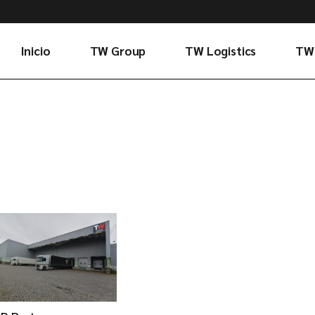
Inicio
TW Group
TW Logistics
TW
Evolución y valores
Así somos
Gobierno
Servicios
corporativo
Conectividad
Sostenibilidad
Fundación