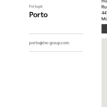
HU
Portugal
Ru
Porto
44
Mor
porto@tw-group.com