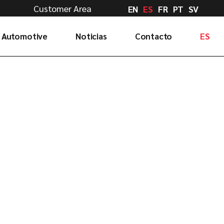
Customer Area
EN
ES
FR
PT
SV
 Automotive
Noticias
Contacto
ES
Consulta tu pedido
EN
Online
FR
Consúltanos
PT
Conduce con
SV
nosotros
Trabaja con
nosotros
Delegaciones