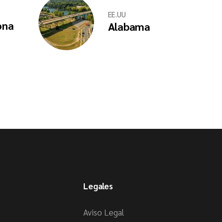
EE.UU
ona
Alabama
Legales
Aviso Legal