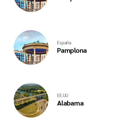
España
Pamplona
EE.UU
Alabama