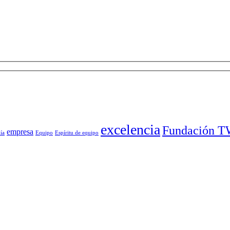
excelencia
Fundación 
empresa
ía
Equipo
Espíritu de equipo