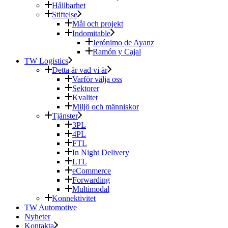
Hållbarhet
Stiftelse
Mål och projekt
Indomitable
Jerónimo de Ayanz
Ramón y Cajal
TW Logistics
Detta är vad vi är
Varför välja oss
Sektorer
Kvalitet
Miljö och människor
Tjänster
3PL
4PL
FTL
In Night Delivery
LTL
eCommerce
Forwarding
Multimodal
Konnektivitet
TW Automotive
Nyheter
Kontakta