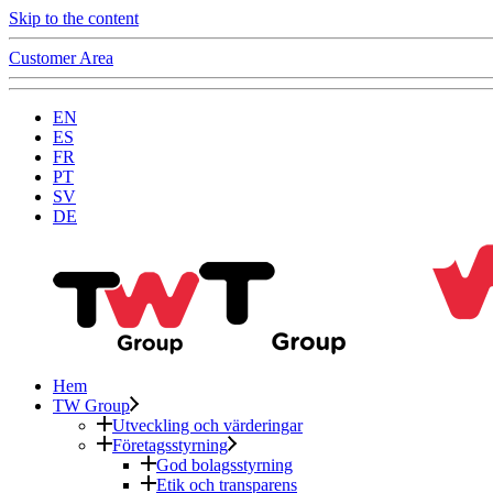
Skip to the content
Customer Area
EN
ES
FR
PT
SV
DE
Hem
TW Group
Utveckling och värderingar
Företagsstyrning
God bolagsstyrning
Etik och transparens