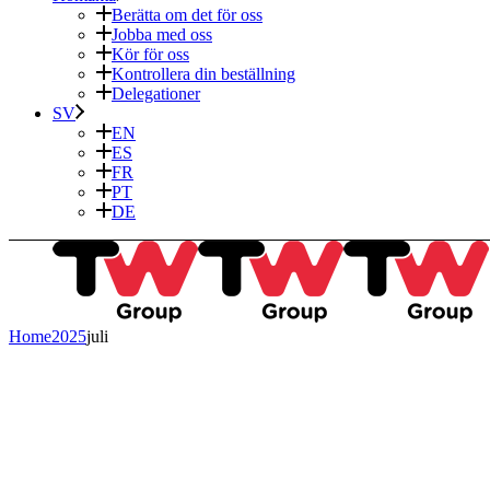
Berätta om det för oss
Jobba med oss
Kör för oss
Kontrollera din beställning
Delegationer
SV
EN
ES
FR
PT
DE
Home
2025
juli