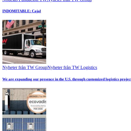
INDOMITABLE: Cajal
Nyheter från TW Group
Nyheter från TW Logistics
We are expanding our presence in the U.S. through customized logistics projec