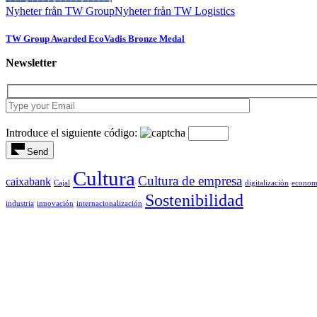
Nyheter från TW Group
Nyheter från TW Logistics
TW Group Awarded EcoVadis Bronze Medal
Newsletter
Introduce el siguiente código:
Send
Cultura
Cultura de empresa
caixabank
Cajal
digitalización
econom
Sostenibilidad
industria
innovación
internacionalización