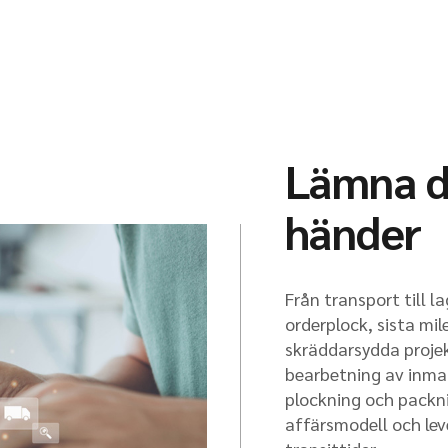
Lämna de
händer
Från transport till l
orderplock, sista mil
skräddarsydda projek
bearbetning av inmat
plockning och packn
affärsmodell och le