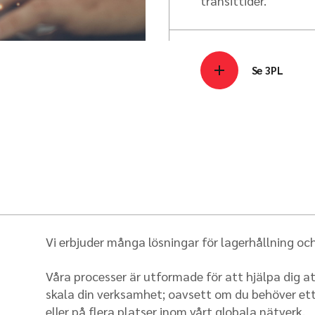
transittider.
Se 3PL
Vi erbjuder många lösningar för lagerhållning oc
Våra processer är utformade för att hjälpa dig 
skala din verksamhet; oavsett om du behöver et
eller på flera platser inom vårt globala nätverk.