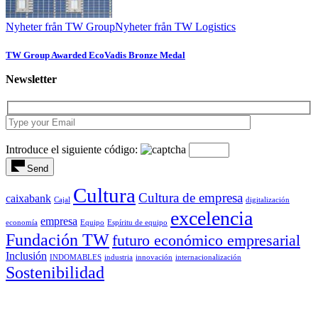
Nyheter från TW Group
Nyheter från TW Logistics
TW Group Awarded EcoVadis Bronze Medal
Newsletter
Introduce el siguiente código:
Send
Cultura
Cultura de empresa
caixabank
Cajal
digitalización
excelencia
empresa
economía
Equipo
Espíritu de equipo
Fundación TW
futuro económico empresarial
Inclusión
INDOMABLES
industria
innovación
internacionalización
Sostenibilidad