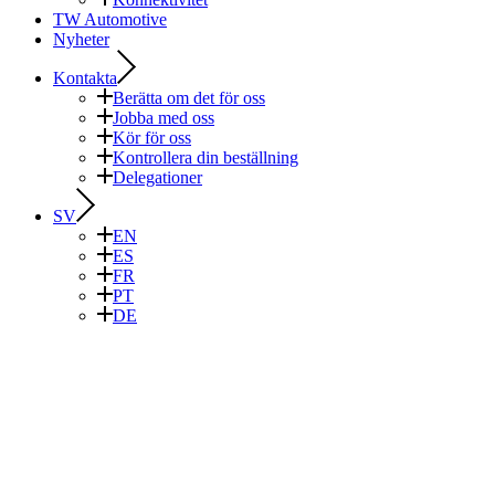
TW Automotive
Nyheter
Kontakta
Berätta om det för oss
Jobba med oss
Kör för oss
Kontrollera din beställning
Delegationer
SV
EN
ES
FR
PT
DE