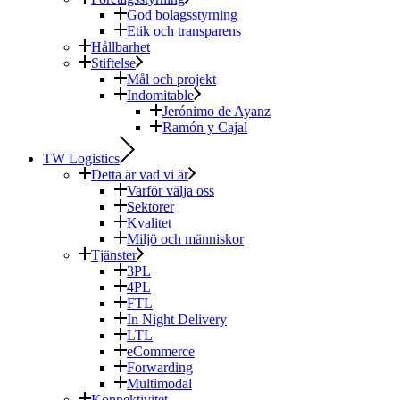
God bolagsstyrning
Etik och transparens
Hållbarhet
Stiftelse
Mål och projekt
Indomitable
Jerónimo de Ayanz
Ramón y Cajal
TW Logistics
Detta är vad vi är
Varför välja oss
Sektorer
Kvalitet
Miljö och människor
Tjänster
3PL
4PL
FTL
In Night Delivery
LTL
eCommerce
Forwarding
Multimodal
Konnektivitet