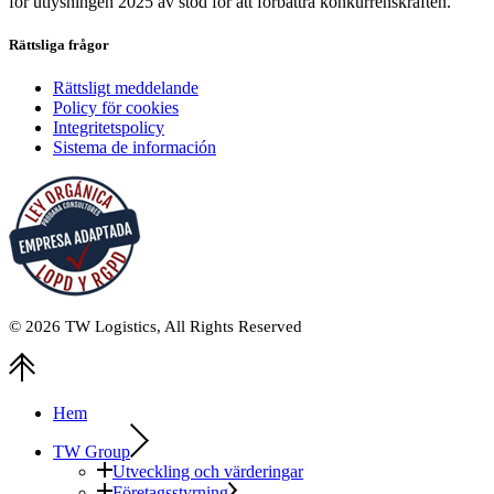
för utlysningen 2025 av stöd för att förbättra konkurrenskraften.
Rättsliga frågor
Rättsligt meddelande
Policy för cookies
Integritetspolicy
Sistema de información
© 2026
TW Logistics
, All Rights Reserved
Hem
TW Group
Utveckling och värderingar
Företagsstyrning