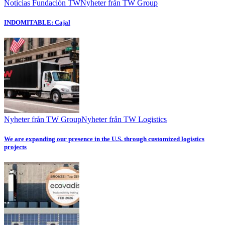
Noticias Fundación TW
Nyheter från TW Group
INDOMITABLE: Cajal
Nyheter från TW Group
Nyheter från TW Logistics
We are expanding our presence in the U.S. through customized logistics
projects