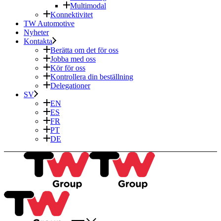
Multimodal
Konnektivitet
TW Automotive
Nyheter
Kontakta
Berätta om det för oss
Jobba med oss
Kör för oss
Kontrollera din beställning
Delegationer
SV
EN
ES
FR
PT
DE