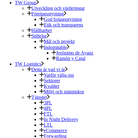
TW Group
Utveckling och värderingar
Företagsstyrning
God bolagsstyrning
Etik och transparens
Hållbarhet
Stiftelse
Mål och projekt
Indomitable
Jerónimo de Ayanz
Ramón y Cajal
TW Logistics
Detta är vad vi är
Varför välja oss
Sektorer
Kvalitet
Miljö och människor
Tjänster
3PL
4PL
FTL
In Night Delivery
LTL
eCommerce
Forwarding