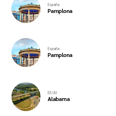
España
Pamplona
España
Pamplona
EE.UU
Alabama