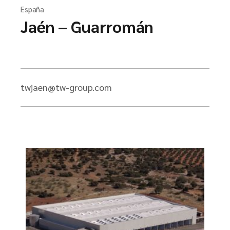
España
Jaén – Guarromán
twjaen@tw-group.com