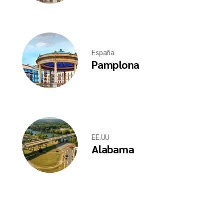
España
Pamplona
EE.UU
Alabama