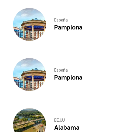
España
Pamplona
España
Pamplona
EE.UU
Alabama