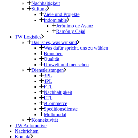
Nachhaltigkeit
Stiftung
Ziele und Projekte
Indomitable
Jerónimo de Ayanz
Ramón y Cajal
TW Logistics
Das ist es, was wir sind
Was dafür spricht, uns zu wählen
Branchen
Qualität
Umwelt und menschen
Dienstleistungen
3PL
4PL
FTL
Nachhaltigkeit
LTL
eCommerce
Speditionsdienste
Multimodal
Konnektivität
TW Automotive
Nachrichten
Kontakt