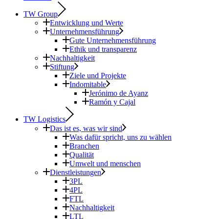
TW Group
Entwicklung und Werte
Unternehmensführung
Gute Unternehmensführung
Ethik und transparenz
Nachhaltigkeit
Stiftung
Ziele und Projekte
Indomitable
Jerónimo de Ayanz
Ramón y Cajal
TW Logistics
Das ist es, was wir sind
Was dafür spricht, uns zu wählen
Branchen
Qualität
Umwelt und menschen
Dienstleistungen
3PL
4PL
FTL
Nachhaltigkeit
LTL