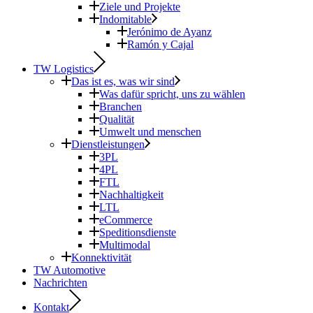
Ziele und Projekte
Indomitable
Jerónimo de Ayanz
Ramón y Cajal
TW Logistics
Das ist es, was wir sind
Was dafür spricht, uns zu wählen
Branchen
Qualität
Umwelt und menschen
Dienstleistungen
3PL
4PL
FTL
Nachhaltigkeit
LTL
eCommerce
Speditionsdienste
Multimodal
Konnektivität
TW Automotive
Nachrichten
Kontakt