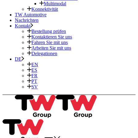
Multimodal
Konnektivität
TW Automotive
Nachrichten
Kontakt
Bestellung prüfen
Kontaktieren Sie uns
Fahren Sie mit uns
Arbeiten Sie mit uns
Delegationen
DE
EN
ES
FR
PT
SV