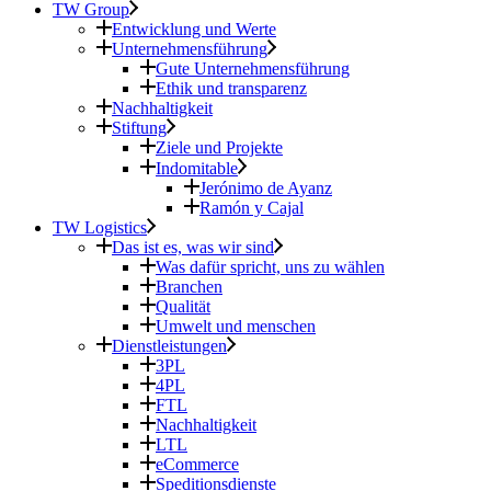
TW Group
Entwicklung und Werte
Unternehmensführung
Gute Unternehmensführung
Ethik und transparenz
Nachhaltigkeit
Stiftung
Ziele und Projekte
Indomitable
Jerónimo de Ayanz
Ramón y Cajal
TW Logistics
Das ist es, was wir sind
Was dafür spricht, uns zu wählen
Branchen
Qualität
Umwelt und menschen
Dienstleistungen
3PL
4PL
FTL
Nachhaltigkeit
LTL
eCommerce
Speditionsdienste