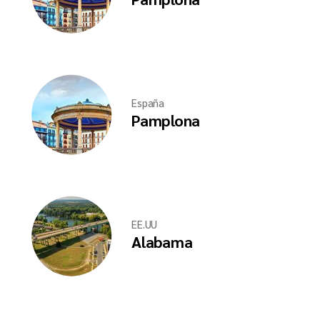
España
Pamplona
EE.UU
Alabama