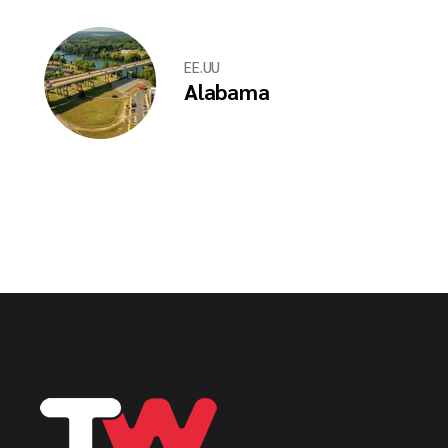
EE.UU
Alabama