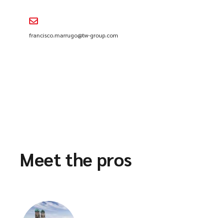
francisco.marrugo@tw-group.com
Meet the pros