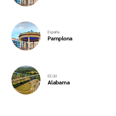
España
Pamplona
EE.UU
Alabama